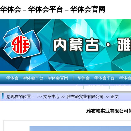
华体会 – 华体会平台 – 华体会官网
华体会 – 华体会平台 – 华体会官网
华体会 – 华体会平台 – 华体
采
服务中心
联系我们
您现在的位置： >>
文章中心
>>
雅布赖实业有限公司
>> 正文
雅布赖实业有限公司