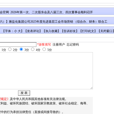
 华体会官网 2026年第一次、二次股东会及八届三次、四次董事会顺利召开
（六）】雅盐化集团公司2025年度先进基层工会市场营销 （综合办、财务）联合工
【字体：小 大】【
发表评论
】【
加入收藏
】【
告诉好友
】【
打印此文
】【
关闭窗口
*游客填写
·注册用户
·忘记密码
1分
2分
3分
4分
5分
理规定》
及中华人民共和国其他各项有关法律法规。
家利益、破坏民族团结、破坏国家宗教政策、破坏社会稳定、侮辱、
。
程中的行为承担法律责任（直接或间接导致的）。