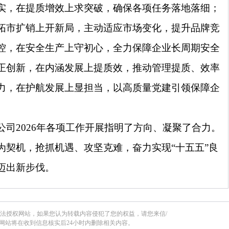
实，在提质增效上求突破，确保各项任务落地落细；
拓市扩销上开新局，主动适应市场变化，提升品牌竞
控，在安全生产上守初心，全力保障企业长周期安全
正创新，在内涵发展上提质效，推动管理提质、效率
力，在护航发展上显担当，以高质量党建引领保障企
公司
2026
年各项工作开展指明了方向、凝聚了合力。
为契机，抢抓机遇、攻坚克难，奋力实现“十五五”良
迈出新步伐。
合法授权网站，如果您认为转载内容侵犯了您的权益，请您来信/
网站将在收到信息核实后24小时内删除相关内容。