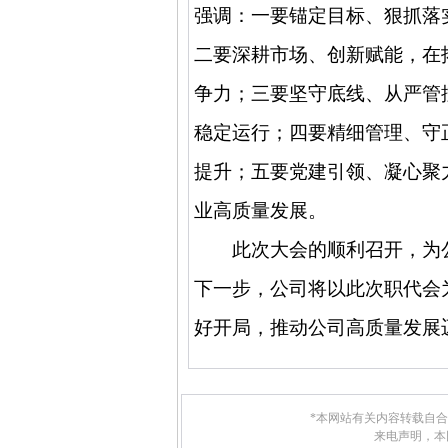
强调：一要锚定目标、狠抓落
二要深耕市场、创新赋能，在
争力；三要坚守底线、从严管
稳定运行；四要精细管理、守
提升；五要党建引领、凝心聚
业高质量发展。
此次大会的顺利召开，为
下一步，公司将以此次职代会
好开局，推动公司高质量发展
*本网站有关内容转载自
来电声明，本